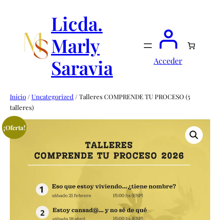
Saltar
al
Licda.
contenido
Marly
Saravia
Acceder
Inicio
/
Uncategorized
/ Talleres COMPRENDE TU PROCESO (5
talleres)
¡Oferta!