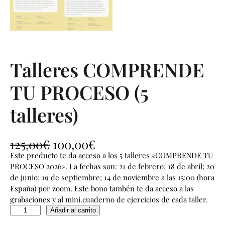
Talleres COMPRENDE
TU PROCESO (5
talleres)
E
E
125,00
€
100,00
€
l
l
Este preducto te da acceso a los 5 talleres «COMPRENDE TU
p
p
PROCESO 2026». La fechas son: 21 de febrero; 18 de abril; 20
r
r
de junio; 19 de septiembre; 14 de noviembre a las 15:00 (hora
e
e
España) por zoom. Este bono tambén te da acceso a las
c
c
grabaciones y al mini.cuaderno de ejercicios de cada taller.
i
i
T
Añadir al carrito
o
o
a