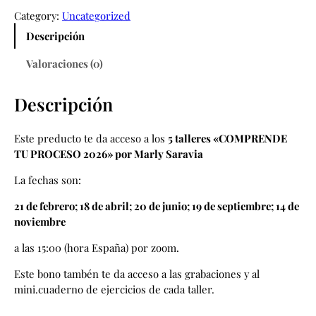
o
a
l
Category:
Uncategorized
r
c
l
Descripción
i
t
e
g
u
r
Valoraciones (0)
i
a
e
n
l
s
a
e
Descripción
C
l
s
O
e
:
M
Este preducto te da acceso a los
5 talleres «COMPRENDE
r
1
P
TU PROCESO 2026» por Marly Saravia
a
0
R
:
0
La fechas son:
E
1
,
N
21 de febrero; 18 de abril; 20 de junio; 19 de septiembre; 14 de
2
0
D
noviembre
5
0
E
,
€
T
a las 15:00 (hora España) por zoom.
0
.
U
0
Este bono tambén te da acceso a las grabaciones y al
P
€
mini.cuaderno de ejercicios de cada taller.
R
.
O