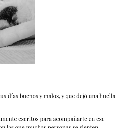
us días buenos y malos, y que dejó una huella
amente escritos para acompañarte en ese
con las que muchas personas se sienten