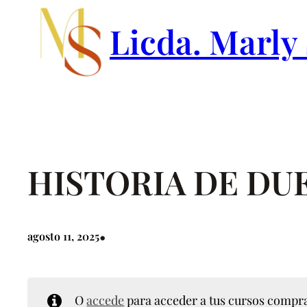
Saltar
Licda. Marly
al
contenido
HISTORIA DE DU
•
agosto 11, 2025
O
accede
para acceder a tus cursos compr