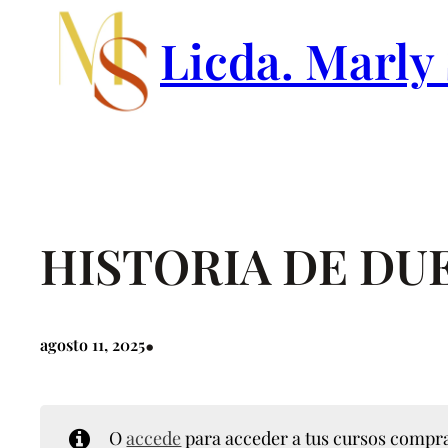
Saltar
Licda. Marly
al
contenido
HISTORIA DE DU
•
agosto 11, 2025
O
accede
para acceder a tus cursos compr