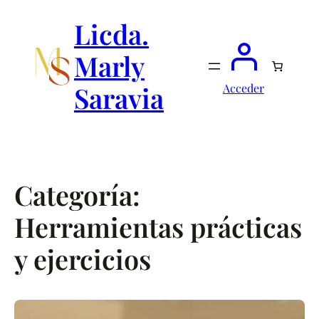
Saltar
al
Licda.
contenido
Marly
Saravia
Acceder
Categoría:
Herramientas prácticas
y ejercicios